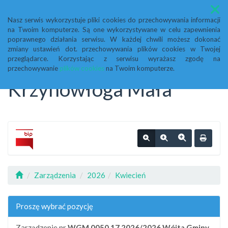
Menu
Nasz serwis wykorzystuje pliki cookies do przechowywania informacji
na Twoim komputerze. Są one wykorzystywane w celu zapewnienia
Biuletyn Informacji
poprawnego działania serwisu. W każdej chwili możesz dokonać
zmiany ustawień dot. przechowywania plików cookies w Twojej
przeglądarce. Korzystając z serwisu wyrażasz zgodę na
Publicznej Urząd Gminy
przechowywanie
plików cookies
na Twoim komputerze.
Krzynowłoga Mała
Zarządzenia
2026
Kwiecień
Proszę wybrać pozycję
Zarządzenie nr
WGM 0050.17.2026/2026
Wójta Gminy