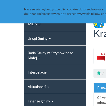
Strona główna
Rejestr zmian
Archiwum
Nasz serwis wykorzystuje pliki cookies do przechowywani
dokonać zmiany ustawień dot. przechowywania plików coo
MENU
Kr
Urząd Gminy
Rada Gminy w Krzynowłodze
Małej
Interpelacje
Aktualności
Prosz
04 wr
Finanse gminy
mies