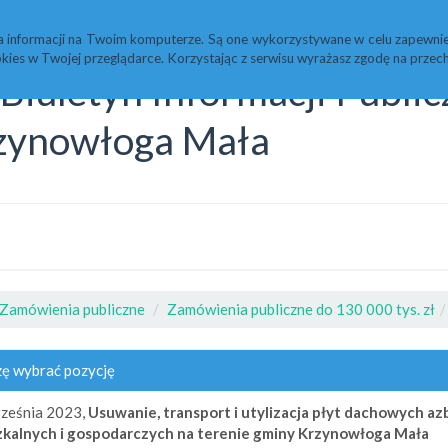
Statystyki
Redakcja
a informacji na Twoim komputerze. Są one wykorzystywane w celu zapewnie
kies w Twojej przeglądarce. Korzystając z serwisu wyrażasz zgodę na prz
Biuletyn Informacji Publi
zynowłoga Mała
Zamówienia publiczne
Zamówienia publiczne do 130 000 tys. zł
ę wybrać pozycję
ześnia 2023,
Usuwanie, transport i utylizacja płyt dachowych
zkalnych i gospodarczych na terenie gminy Krzynowłoga Mała