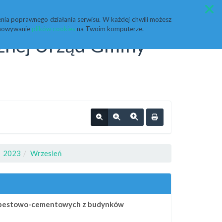
Przycisk wyszukaj duży
Szukaj
nia poprawnego działania serwisu. W każdej chwili możesz
echowywanie
plików cookies
na Twoim komputerze.
cznej Urząd Gminy
2023
Wrzesień
 azbestowo-cementowych z budynków