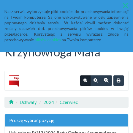
Menu
Nasz serwis wykorzystuje pliki cookies do przechowywania informacji
na Twoim komputerze. Są one wykorzystywane w celu zapewnienia
Biuletyn Informacji
poprawnego działania serwisu. W każdej chwili możesz dokonać
zmiany ustawień dot. przechowywania plików cookies w Twojej
przeglądarce. Korzystając z serwisu wyrażasz zgodę na
Publicznej Urząd Gminy
przechowywanie
plików cookies
na Twoim komputerze.
Krzynowłoga Mała
Uchwały
2024
Czerwiec
Proszę wybrać pozycję
Uchwała nr
IV/13/2024
Rady Gminy w Krzynowłodze