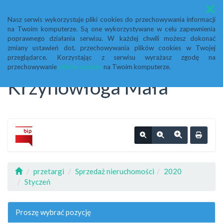
Menu
Nasz serwis wykorzystuje pliki cookies do przechowywania informacji
na Twoim komputerze. Są one wykorzystywane w celu zapewnienia
Biuletyn Informacji
poprawnego działania serwisu. W każdej chwili możesz dokonać
zmiany ustawień dot. przechowywania plików cookies w Twojej
przeglądarce. Korzystając z serwisu wyrażasz zgodę na
Publicznej Urząd Gminy
przechowywanie
plików cookies
na Twoim komputerze.
Krzynowłoga Mała
przetargi
Sprzedaż nieruchomości
2020
Styczeń
Proszę wybrać pozycję