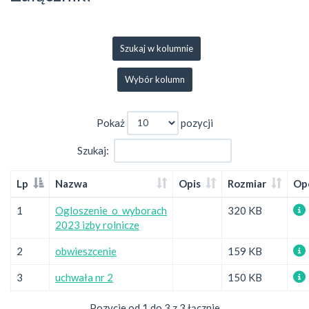
Szukaj w kolumnie
Wybór kolumn
Pokaż
pozycji
Szukaj:
Lp
Nazwa
Opis
Rozmiar
Op
1
Ogloszenie_o_wyborach
320 KB
2023 izby rolnicze
2
obwieszcenie
159 KB
3
uchwała nr 2
150 KB
Pozycje od 1 do 3 z 3 łącznie