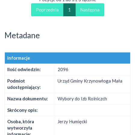
Poprzednia
1
Następna
Metadane
Informacje
Ilość odwiedzin:
2096
Podmiot
Urząd Gminy Krzynowłoga Mała
udostępniający:
Nazwa dokumentu:
Wybory do Izb Rolniczch
Skrócony opis:
Osoba, która
Jerzy Humięcki
wytworzyła
informację: