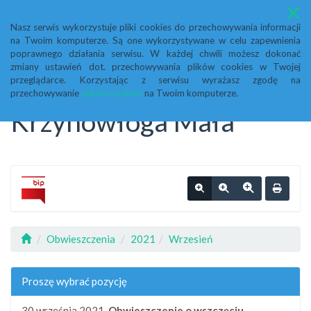
Menu
Nasz serwis wykorzystuje pliki cookies do przechowywania informacji
na Twoim komputerze. Są one wykorzystywane w celu zapewnienia
Biuletyn Informacji
poprawnego działania serwisu. W każdej chwili możesz dokonać
zmiany ustawień dot. przechowywania plików cookies w Twojej
przeglądarce. Korzystając z serwisu wyrażasz zgodę na
Publicznej Urząd Gminy
przechowywanie
plików cookies
na Twoim komputerze.
Krzynowłoga Mała
Obwieszczenia
2021
Wrzesień
Proszę wybrać pozycję
30 września 2021,
Obwieszczenie o wszczęciu