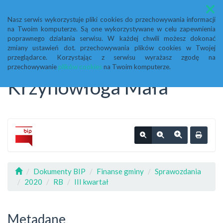
Menu
Nasz serwis wykorzystuje pliki cookies do przechowywania informacji
na Twoim komputerze. Są one wykorzystywane w celu zapewnienia
Biuletyn Informacji
poprawnego działania serwisu. W każdej chwili możesz dokonać
zmiany ustawień dot. przechowywania plików cookies w Twojej
przeglądarce. Korzystając z serwisu wyrażasz zgodę na
Publicznej Urząd Gminy
przechowywanie
plików cookies
na Twoim komputerze.
Krzynowłoga Mała
Dokumenty BIP
Finanse gminy
Sprawozdania
2020
RB
III kwartał
Metadane