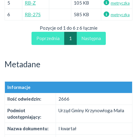
5
RB-Z
105 KB
metryczka
6
RB-27S
585 KB
metryczka
Pozycje od 1 do 6 z 6 łącznie
Poprzednia
1
Następna
Metadane
Informacje
Ilość odwiedzin:
2666
Podmiot
Urząd Gminy Krzynowłoga Mała
udostępniający:
Nazwa dokumentu:
I kwartał