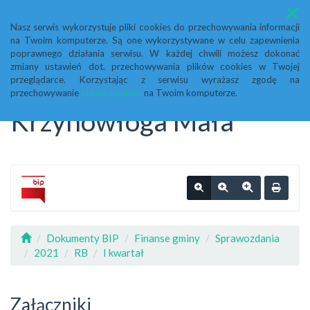
Menu
Nasz serwis wykorzystuje pliki cookies do przechowywania informacji
na Twoim komputerze. Są one wykorzystywane w celu zapewnienia
Biuletyn Informacji
poprawnego działania serwisu. W każdej chwili możesz dokonać
zmiany ustawień dot. przechowywania plików cookies w Twojej
przeglądarce. Korzystając z serwisu wyrażasz zgodę na
Publicznej Urząd Gminy
przechowywanie
plików cookies
na Twoim komputerze.
Krzynowłoga Mała
Dokumenty BIP
Finanse gminy
Sprawozdania
2021
RB
I kwartał
Załączniki