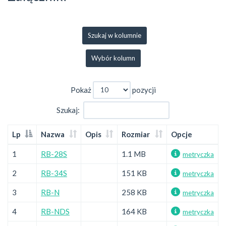
Szukaj w kolumnie
Wybór kolumn
Pokaż
pozycji
Szukaj:
Lp
Nazwa
Opis
Rozmiar
Opcje
1
RB-28S
1.1 MB
metryczka
2
RB-34S
151 KB
metryczka
3
RB-N
258 KB
metryczka
4
RB-NDS
164 KB
metryczka