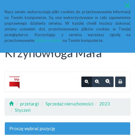
Menu
Nasz serwis wykorzystuje pliki cookies do przechowywania informacji
na Twoim komputerze. Są one wykorzystywane w celu zapewnienia
Biuletyn Informacji
poprawnego działania serwisu. W każdej chwili możesz dokonać
zmiany ustawień dot. przechowywania plików cookies w Twojej
przeglądarce. Korzystając z serwisu wyrażasz zgodę na
Publicznej Urząd Gminy
przechowywanie
plików cookies
na Twoim komputerze.
Krzynowłoga Mała
przetargi
Sprzedaż nieruchomości
2023
Styczeń
Proszę wybrać pozycję