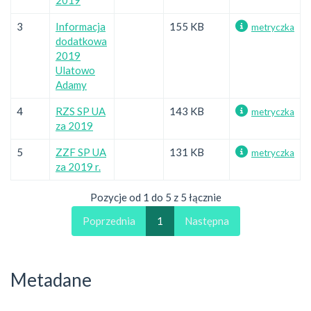
3
Informacja
155 KB
metryczka
dodatkowa
2019
Ulatowo
Adamy
4
RZS SP UA
143 KB
metryczka
za 2019
5
ZZF SP UA
131 KB
metryczka
za 2019 r.
Pozycje od 1 do 5 z 5 łącznie
Poprzednia
1
Następna
Metadane