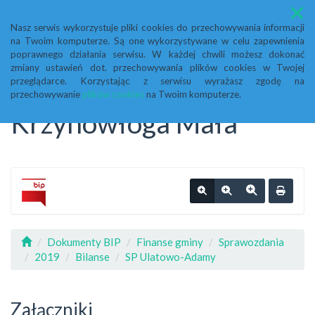
Menu
Nasz serwis wykorzystuje pliki cookies do przechowywania informacji
na Twoim komputerze. Są one wykorzystywane w celu zapewnienia
Biuletyn Informacji
poprawnego działania serwisu. W każdej chwili możesz dokonać
zmiany ustawień dot. przechowywania plików cookies w Twojej
przeglądarce. Korzystając z serwisu wyrażasz zgodę na
Publicznej Urząd Gminy
przechowywanie
plików cookies
na Twoim komputerze.
Krzynowłoga Mała
Dokumenty BIP
Finanse gminy
Sprawozdania
2019
Bilanse
SP Ulatowo-Adamy
Załączniki