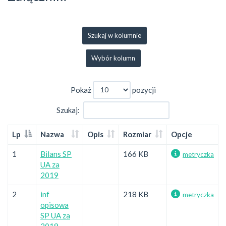
Szukaj w kolumnie
Wybór kolumn
Pokaż
pozycji
Szukaj:
Lp
Nazwa
Opis
Rozmiar
Opcje
1
Bilans SP
166 KB
metryczka
UA za
2019
2
inf
218 KB
metryczka
opisowa
SP UA za
2019