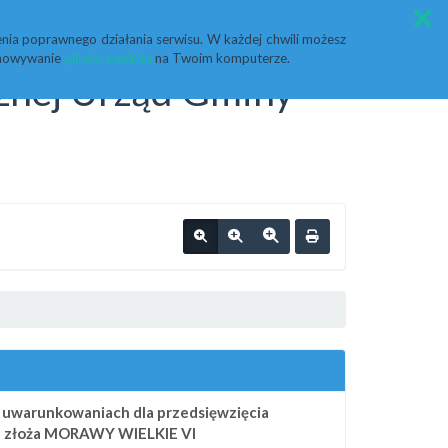
Przycisk wyszukaj duży
Szukaj
nia poprawnego działania serwisu. W każdej chwili możesz
echowywanie
plików cookies
na Twoim komputerze.
cznej Urząd Gminy
 uwarunkowaniach dla przedsięwzięcia
e złoża MORAWY WIELKIE VI