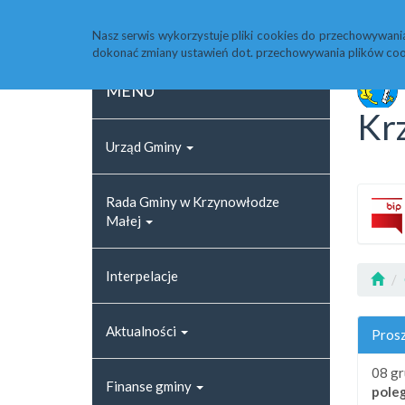
Strona główna
Rejestr zmian
Archiwum
Nasz serwis wykorzystuje pliki cookies do przechowywani
dokonać zmiany ustawień dot. przechowywania plików coo
MENU
Kr
Urząd Gminy
Rada Gminy w Krzynowłodze
Małej
Interpelacje
Aktualności
Prosz
08 gr
Finanse gminy
pole