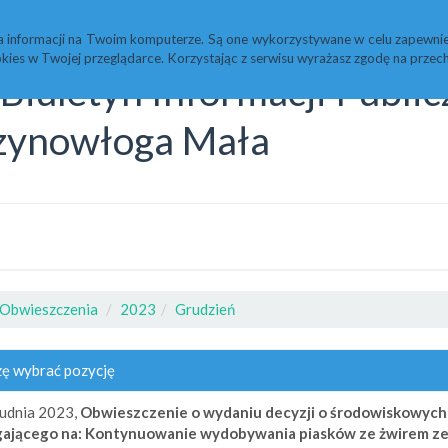
Statystyki
Redakcja
a informacji na Twoim komputerze. Są one wykorzystywane w celu zapewnie
kies w Twojej przeglądarce. Korzystając z serwisu wyrażasz zgodę na prz
Biuletyn Informacji Publi
zynowłoga Mała
Obwieszczenia
2023
Grudzień
ę wybrać pozycję
udnia 2023,
Obwieszczenie o wydaniu decyzji o środowiskowych
gającego na: Kontynuowanie wydobywania piasków ze żwirem z