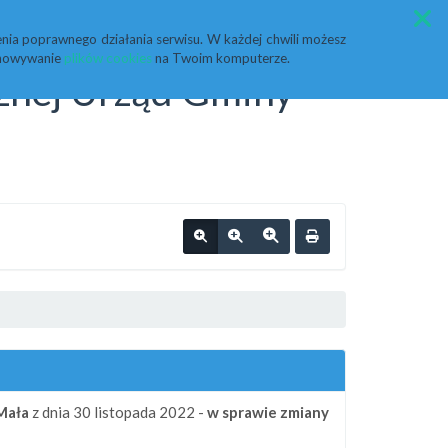
Przycisk wyszukaj duży
Szukaj
nia poprawnego działania serwisu. W każdej chwili możesz
echowywanie
plików cookies
na Twoim komputerze.
cznej Urząd Gminy
Mała
z dnia 30 listopada 2022 -
w sprawie zmiany