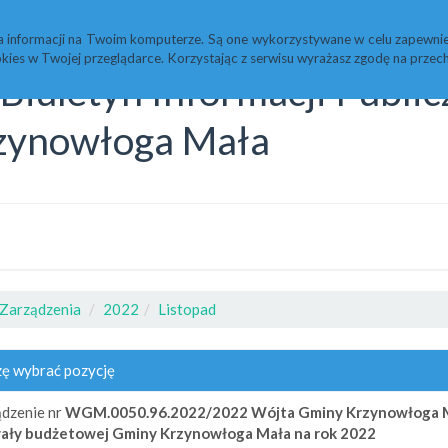
Statystyki
Redakcja
a informacji na Twoim komputerze. Są one wykorzystywane w celu zapewnie
kies w Twojej przeglądarce. Korzystając z serwisu wyrażasz zgodę na prz
Biuletyn Informacji Publi
zynowłoga Mała
Zarządzenia
2022
Listopad
ę wybrać pozycję
dzenie nr
WGM.0050.96.2022/2022
Wójta Gminy Krzynowłoga 
ały budżetowej Gminy Krzynowłoga Mała na rok 2022