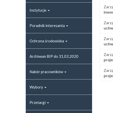
Zarzą
Instytucje
inwen
Zarzą
Poradnik interesanta
uchw
Zarzą
Ochrona środowiska
uchw
Zarzą
Archiwum BIP do 31.03.2020
proj
Zarzą
Nabór pracowników
proje
Wybory
Przetargi