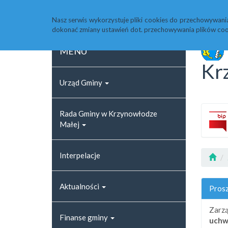
Strona główna
Rejestr zmian
Archiwum
Nasz serwis wykorzystuje pliki cookies do przechowywani
dokonać zmiany ustawień dot. przechowywania plików coo
MENU
Kr
Urząd Gminy
Rada Gminy w Krzynowłodze
Małej
Interpelacje
Aktualności
Prosz
Zarzą
Finanse gminy
uchw