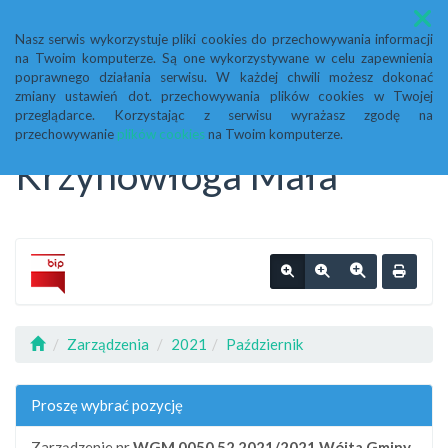
Menu
Nasz serwis wykorzystuje pliki cookies do przechowywania informacji
na Twoim komputerze. Są one wykorzystywane w celu zapewnienia
Biuletyn Informacji
poprawnego działania serwisu. W każdej chwili możesz dokonać
zmiany ustawień dot. przechowywania plików cookies w Twojej
przeglądarce. Korzystając z serwisu wyrażasz zgodę na
Publicznej Urząd Gminy
przechowywanie
plików cookies
na Twoim komputerze.
Krzynowłoga Mała
Zarządzenia
2021
Październik
Proszę wybrać pozycję
Zarządzenie nr
WGM.0050.52.2021/2021
Wójta Gminy