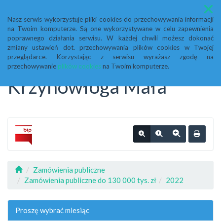
Menu
Nasz serwis wykorzystuje pliki cookies do przechowywania informacji
na Twoim komputerze. Są one wykorzystywane w celu zapewnienia
Biuletyn Informacji
poprawnego działania serwisu. W każdej chwili możesz dokonać
zmiany ustawień dot. przechowywania plików cookies w Twojej
przeglądarce. Korzystając z serwisu wyrażasz zgodę na
Publicznej Urząd Gminy
przechowywanie
plików cookies
na Twoim komputerze.
Krzynowłoga Mała
Zamówienia publiczne
Zamówienia publiczne do 130 000 tys. zł
2022
Proszę wybrać miesiąc