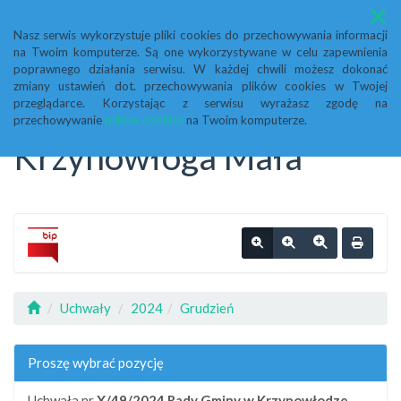
Menu
Nasz serwis wykorzystuje pliki cookies do przechowywania informacji
na Twoim komputerze. Są one wykorzystywane w celu zapewnienia
Biuletyn Informacji
poprawnego działania serwisu. W każdej chwili możesz dokonać
zmiany ustawień dot. przechowywania plików cookies w Twojej
przeglądarce. Korzystając z serwisu wyrażasz zgodę na
Publicznej Urząd Gminy
przechowywanie
plików cookies
na Twoim komputerze.
Krzynowłoga Mała
Uchwały
2024
Grudzień
Proszę wybrać pozycję
Uchwała nr
X/49/2024
Rady Gminy w Krzynowłodze