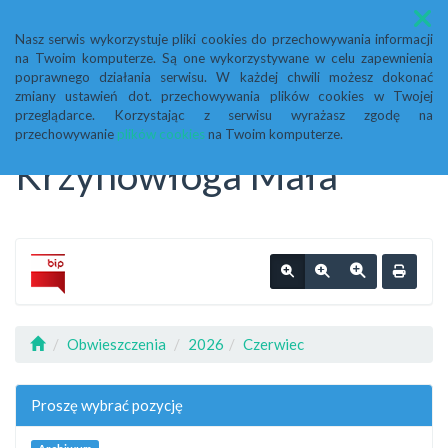
Menu
Nasz serwis wykorzystuje pliki cookies do przechowywania informacji
na Twoim komputerze. Są one wykorzystywane w celu zapewnienia
Biuletyn Informacji
poprawnego działania serwisu. W każdej chwili możesz dokonać
zmiany ustawień dot. przechowywania plików cookies w Twojej
przeglądarce. Korzystając z serwisu wyrażasz zgodę na
Publicznej Urząd Gminy
przechowywanie
plików cookies
na Twoim komputerze.
Krzynowłoga Mała
Obwieszczenia
2026
Czerwiec
Proszę wybrać pozycję