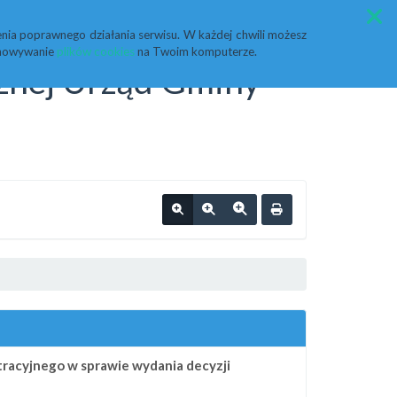
Przycisk wyszukaj duży
Szukaj
nia poprawnego działania serwisu. W każdej chwili możesz
echowywanie
plików cookies
na Twoim komputerze.
cznej Urząd Gminy
racyjnego w sprawie wydania decyzji