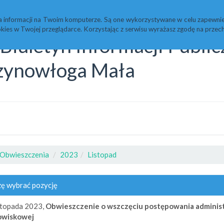
Statystyki
Redakcja
a informacji na Twoim komputerze. Są one wykorzystywane w celu zapewnie
kies w Twojej przeglądarce. Korzystając z serwisu wyrażasz zgodę na prz
Biuletyn Informacji Publi
zynowłoga Mała
Obwieszczenia
2023
Listopad
ę wybrać pozycję
stopada 2023,
Obwieszczenie o wszczęciu postępowania administ
owiskowej