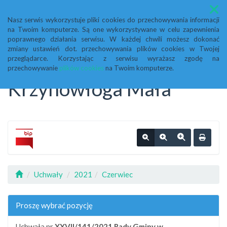
Menu
Nasz serwis wykorzystuje pliki cookies do przechowywania informacji
na Twoim komputerze. Są one wykorzystywane w celu zapewnienia
Biuletyn Informacji
poprawnego działania serwisu. W każdej chwili możesz dokonać
zmiany ustawień dot. przechowywania plików cookies w Twojej
przeglądarce. Korzystając z serwisu wyrażasz zgodę na
Publicznej Urząd Gminy
przechowywanie
plików cookies
na Twoim komputerze.
Krzynowłoga Mała
Uchwały
2021
Czerwiec
Proszę wybrać pozycję
Uchwała nr
XXVII/141/2021
Rady Gminy w