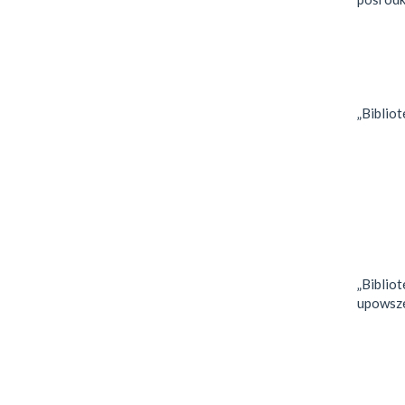
„Bibliot
„Biblio
upowsze