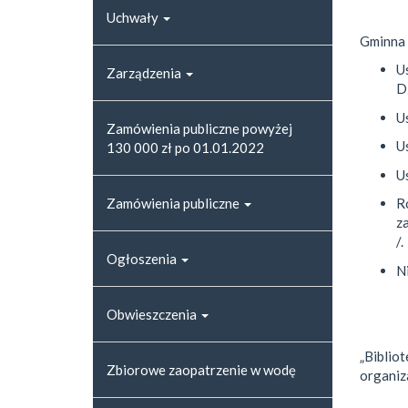
Uchwały
Gminna 
Us
Zarządzenia
Dz
Us
Zamówienia publiczne powyżej
Us
130 000 zł po 01.01.2022
Us
Zamówienia publiczne
R
za
/.
Ogłoszenia
Ni
Obwieszczenia
„Biblio
Zbiorowe zaopatrzenie w wodę
organiz