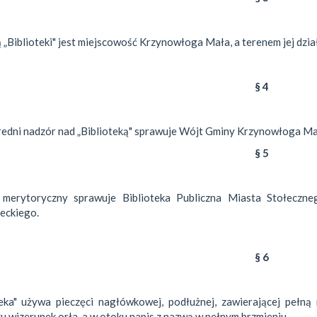
ą „Biblioteki" jest miejscowość Krzynowłoga Mała, a terenem jej dz
§ 4
edni nadzór nad „Biblioteką" sprawuje Wójt Gminy Krzynowłoga Ma
§ 5
 merytoryczny sprawuje Biblioteka Publiczna Miasta Stołecz
eckiego.
§ 6
teka" używa pieczęci nagłówkowej, podłużnej, zawierającej pełną 
u wizerunek orła, a w otoku napis z nazwą w pełnym brzmieniu.