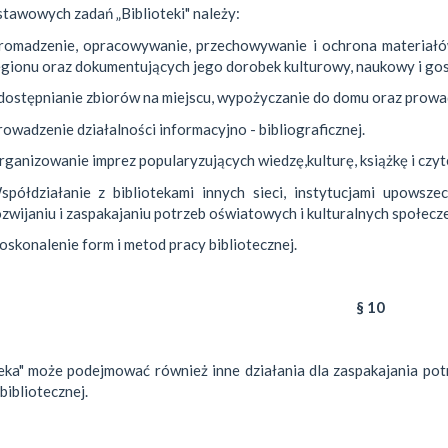
tawowych zadań „Biblioteki" należy:
romadzenie, opracowywanie, przechowywanie i ochrona materiałó
egionu oraz dokumentujących jego dorobek kulturowy, naukowy i go
dostępnianie zbiorów na miejscu, wypożyczanie do domu oraz prowa
owadzenie działalności informacyjno - bibliograficznej.
ganizowanie imprez popularyzujących wiedzę,kulturę, książkę i czyt
spółdziałanie z bibliotekami innych sieci, instytucjami upowsze
ozwijaniu i zaspakajaniu potrzeb oświatowych i kulturalnych społecz
skonalenie form i metod pracy bibliotecznej.
§ 10
teka" może podejmować również inne działania dla zaspakajania pot
 bibliotecznej.