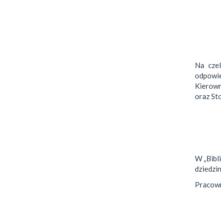
Na czel
odpowie
Kierown
oraz St
W „Bibl
dziedzin
Pracown