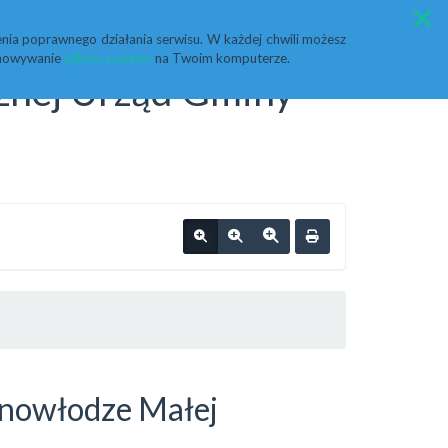
Przycisk wyszukaj duży
Szukaj
nia poprawnego działania serwisu. W każdej chwili możesz
echowywanie
plików cookies
na Twoim komputerze.
cznej Urząd Gminy
ynowłodze Małej