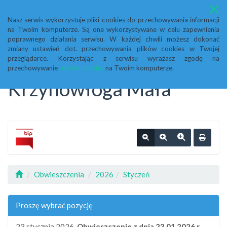
Menu
Nasz serwis wykorzystuje pliki cookies do przechowywania informacji
na Twoim komputerze. Są one wykorzystywane w celu zapewnienia
Biuletyn Informacji
poprawnego działania serwisu. W każdej chwili możesz dokonać
zmiany ustawień dot. przechowywania plików cookies w Twojej
przeglądarce. Korzystając z serwisu wyrażasz zgodę na
Publicznej Urząd Gminy
przechowywanie
plików cookies
na Twoim komputerze.
Krzynowłoga Mała
Obwieszczenia
2026
Styczeń
Proszę wybrać pozycję
23 stycznia 2026,
Obwieszczenie z dnia 23.01.2026 r.