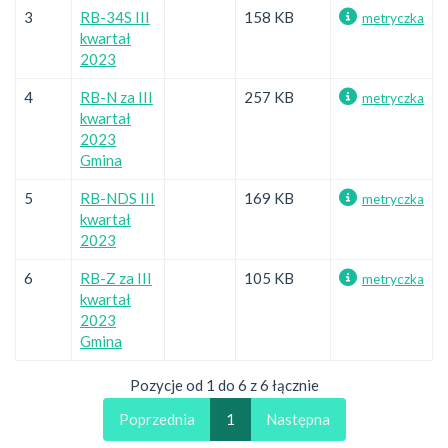
3
RB-34S III
158 KB
metryczka
kwartał
2023
4
RB-N za III
257 KB
metryczka
kwartał
2023
Gmina
5
RB-NDS III
169 KB
metryczka
kwartał
2023
6
RB-Z za III
105 KB
metryczka
kwartał
2023
Gmina
Pozycje od 1 do 6 z 6 łącznie
Poprzednia
1
Następna