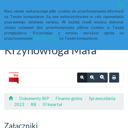
Menu
Nasz serwis wykorzystuje pliki cookies do przechowywania informacji
na Twoim komputerze. Są one wykorzystywane w celu zapewnienia
Biuletyn Informacji
poprawnego działania serwisu. W każdej chwili możesz dokonać
zmiany ustawień dot. przechowywania plików cookies w Twojej
przeglądarce. Korzystając z serwisu wyrażasz zgodę na
Publicznej Urząd Gminy
przechowywanie
plików cookies
na Twoim komputerze.
Krzynowłoga Mała
Dokumenty BIP
Finanse gminy
Sprawozdania
2023
RB
III kwartał
Załączniki