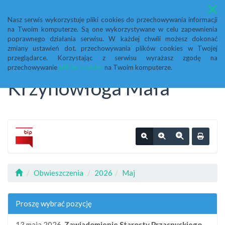
Menu
Nasz serwis wykorzystuje pliki cookies do przechowywania informacji
na Twoim komputerze. Są one wykorzystywane w celu zapewnienia
Biuletyn Informacji
poprawnego działania serwisu. W każdej chwili możesz dokonać
zmiany ustawień dot. przechowywania plików cookies w Twojej
przeglądarce. Korzystając z serwisu wyrażasz zgodę na
Publicznej Urząd Gminy
przechowywanie
plików cookies
na Twoim komputerze.
Krzynowłoga Mała
Obwieszczenia
2026
Maj
Proszę wybrać pozycję
13 maja 2026,
Zawiadomienie Starosty Przasnyskiego