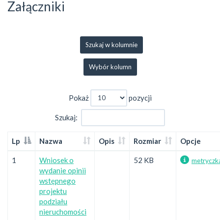
Załączniki
Szukaj w kolumnie
Wybór kolumn
Pokaż
pozycji
Szukaj:
Lp
Nazwa
Opis
Rozmiar
Opcje
1
Wniosek o
52 KB
metryczk
wydanie opinii
wstępnego
projektu
podziału
nieruchomości