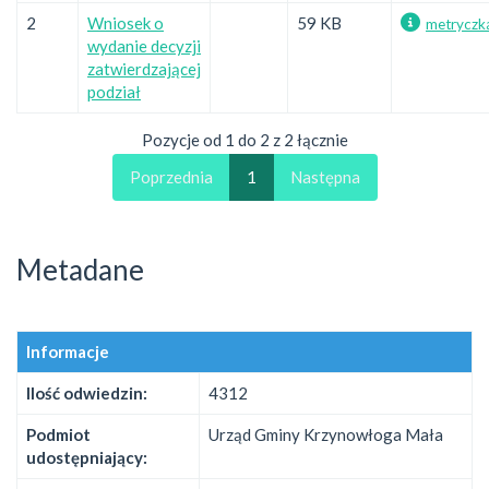
2
Wniosek o
59 KB
metryczk
wydanie decyzji
zatwierdzającej
podział
Pozycje od 1 do 2 z 2 łącznie
Poprzednia
1
Następna
Metadane
Informacje
Ilość odwiedzin:
4312
Podmiot
Urząd Gminy Krzynowłoga Mała
udostępniający: