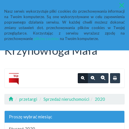
Menu
Nasz serwis wykorzystuje pliki cookies do przechowywania informacji
na Twoim komputerze. Są one wykorzystywane w celu zapewnienia
Biuletyn Informacji
poprawnego działania serwisu. W każdej chwili możesz dokonać
zmiany ustawień dot. przechowywania plików cookies w Twojej
przeglądarce. Korzystając z serwisu wyrażasz zgodę na
Publicznej Urząd Gminy
przechowywanie
plików cookies
na Twoim komputerze.
Krzynowłoga Mała
przetargi
Sprzedaż nieruchomości
2020
Proszę wybrać miesiąc
Styczeń 2020