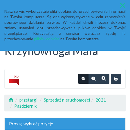
Menu
Nasz serwis wykorzystuje pliki cookies do przechowywania informacji
na Twoim komputerze. Są one wykorzystywane w celu zapewnienia
Biuletyn Informacji
poprawnego działania serwisu. W każdej chwili możesz dokonać
zmiany ustawień dot. przechowywania plików cookies w Twojej
przeglądarce. Korzystając z serwisu wyrażasz zgodę na
Publicznej Urząd Gminy
przechowywanie
plików cookies
na Twoim komputerze.
Krzynowłoga Mała
przetargi
Sprzedaż nieruchomości
2021
Październik
Proszę wybrać pozycję