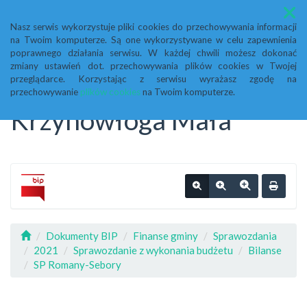
Menu
Nasz serwis wykorzystuje pliki cookies do przechowywania informacji
na Twoim komputerze. Są one wykorzystywane w celu zapewnienia
Biuletyn Informacji
poprawnego działania serwisu. W każdej chwili możesz dokonać
zmiany ustawień dot. przechowywania plików cookies w Twojej
przeglądarce. Korzystając z serwisu wyrażasz zgodę na
Publicznej Urząd Gminy
przechowywanie
plików cookies
na Twoim komputerze.
Krzynowłoga Mała
Dokumenty BIP
Finanse gminy
Sprawozdania
2021
Sprawozdanie z wykonania budżetu
Bilanse
SP Romany-Sebory