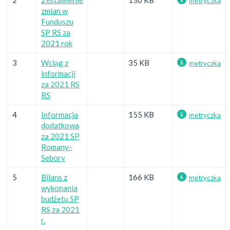
metryczka
zmian w
Funduszu
SP RS za
2021 rok
3
Wciąg z
35 KB
metryczka
informacji
za 2021 RS
RS
4
Informacja
155 KB
metryczka
dodatkowa
za 2021 SP
Romany-
Sebory
5
Bilans z
166 KB
metryczka
wykonania
budżetu SP
RS za 2021
r.