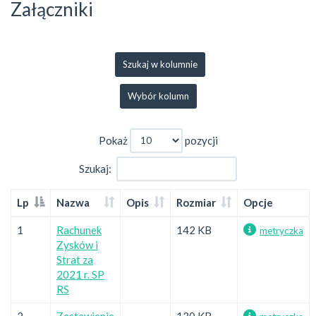
Załączniki
Szukaj w kolumnie
Wybór kolumn
Pokaż
pozycji
Szukaj:
Lp
Nazwa
Opis
Rozmiar
Opcje
1
Rachunek
142 KB
metryczka
Zysków i
Strat za
2021 r. SP
RS
2
Zestawienie
130 KB